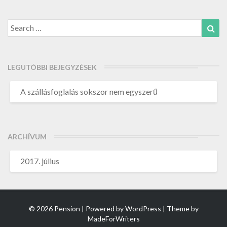
Search
Sea
for:
LEGUTÓBBI BEJEGYZÉSEK
A szállásfoglalás sokszor nem egyszerű
ARCHÍVUM
2017. július
© 2026 Pension | Powered by
WordPress
| Theme by
MadeForWriters