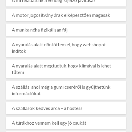
A mi feladatunk a vendég kijelző javítása?
A motor jogosítvány árak elképesztően magasak
A munka néha fizikálisan fáj
A nyaralás alatt döntöttem el, hogy webshopot
indítok
A nyaralás alatt megtudtuk, hogy klímával is lehet
fűteni
A szállás, ahol még a gumi cseréről is gyűjthetünk
információkat
A szállások kedves arca – a hostess
A túrákhoz vennem kell egy jó csukát