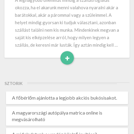
A legnagyobb dilemmát mindig a szállásfoglalás
okozza, ha el akarunk menni valahova nyaralni akár a
barátokkal, akár a párommal vagy a szüleimmel. A
helyet mindig gyorsan ki tudjuk választani, azonban
szállást találni nem kis munka. Mindenkinek megvan a
saját kis elképzelése arról, hogy milyen legyen a
szállás, de keresni már lusták. Így aztán mindig kell …
+
Read
More
SZTORIK
A főbérlőm ajánlotta a legjobb akciós bukósisakot.
A magyarországi autópálya matrica online is
megvásárolható