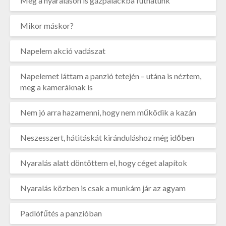
Még a nyaraláson is gázpalackba futhatunk
Mikor máskor?
Napelem akció vadászat
Napelemet láttam a panzió tetején – utána is néztem,
meg a kameráknak is
Nem jó arra hazamenni, hogy nem működik a kazán
Neszesszert, hátitáskát kiránduláshoz még időben
Nyaralás alatt döntöttem el, hogy céget alapítok
Nyaralás közben is csak a munkám jár az agyam
Padlófűtés a panzióban