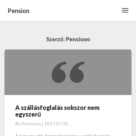
Pension
Toggl
Navig
Szerző:
Pensiooo
A szállásfoglalás sokszor nem
A
egyszerű
szállásfoglalás
sokszor
By
Pensiooo
|
2017.07.20.
nem
egyszerű