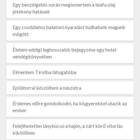
Egy beszélgetés során megismertem a teafa olaj
jótékony hatásait
Egy csodálatos balatoni nyaralást tudhatunk magunk
mögött
Életem eddigi leghosszabb bejegyzése egy hotel
vendégkönyvében
Elmentem Tirolba látogatóba
Epilátorral készültem a nászútra
Érdemes előre gondolkodni, ha kisgyerekkel utazik az
ember
Felejthetetlen lánybúcsú a hajón, a zárt körű vitorlás
kikötőben