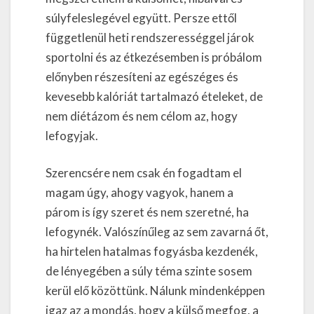
súlyfeleslegével együtt. Persze ettől
függetlenül heti rendszerességgel járok
sportolni és az étkezésemben is próbálom
előnyben részesíteni az egészéges és
kevesebb kalóriát tartalmazó ételeket, de
nem diétázom és nem célom az, hogy
lefogyjak.
Szerencsére nem csak én fogadtam el
magam úgy, ahogy vagyok, hanem a
párom is így szeret és nem szeretné, ha
lefogynék. Valószínűleg az sem zavarná őt,
ha hirtelen hatalmas fogyásba kezdenék,
de lényegében a súly téma szinte sosem
kerül elő közöttünk. Nálunk mindenképpen
igaz az a mondás, hogy a külső megfog, a