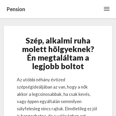
Pension
Toggl
Navig
Szép,
Szép, alkalmi ruha
alkalmi
ruha
molett hölgyeknek?
molett
Én megtaláltam a
hölgyeknek?
Én
legjobb boltot
megtaláltam
a
legjobb
Az utóbbi néhány évtized
boltot
szépségideáljában az van, hogy a nők
akkor a legcsinosabbak, ha csak kevés,
vagy éppen egyáltalán semmilyen
súlyfelesleg nincs rajtuk. Elméletileg ez jól
is hangozhatna, de a valóságban ezt