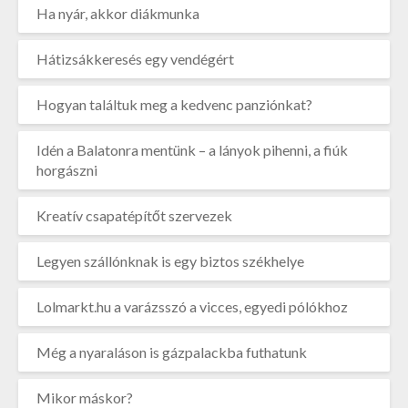
Ha nyár, akkor diákmunka
Hátizsákkeresés egy vendégért
Hogyan találtuk meg a kedvenc panziónkat?
Idén a Balatonra mentünk – a lányok pihenni, a fiúk
horgászni
Kreatív csapatépítőt szervezek
Legyen szállónknak is egy biztos székhelye
Lolmarkt.hu a varázsszó a vicces, egyedi pólókhoz
Még a nyaraláson is gázpalackba futhatunk
Mikor máskor?