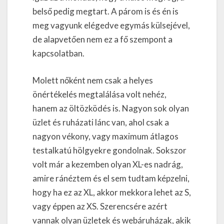
belső pedig megtart. A párom is és én is
meg vagyunk elégedve egymás külsejével,
de alapvetően nem ez a fő szempont a
kapcsolatban.
Molett nőként nem csak a helyes
önértékelés megtalálása volt nehéz,
hanem az öltözködés is. Nagyon sok olyan
üzlet és ruházati lánc van, ahol csak a
nagyon vékony, vagy maximum átlagos
testalkatú hölgyekre gondolnak. Sokszor
volt már a kezemben olyan XL-es nadrág,
amire ránéztem és el sem tudtam képzelni,
hogy ha ez az XL, akkor mekkora lehet az S,
vagy éppen az XS. Szerencsére azért
vannak olyan üzletek és webáruházak, akik