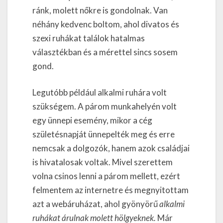
ránk, molett nőkre is gondolnak. Van
néhány kedvenc boltom, ahol divatos és
szexi ruhákat találok hatalmas
választékban és a mérettel sincs sosem
gond.
Legutóbb például alkalmi ruhára volt
szükségem. A párom munkahelyén volt
egy ünnepi esemény, mikor a cég
születésnapját ünnepelték meg és erre
nemcsak a dolgozók, hanem azok családjai
is hivatalosak voltak. Mivel szerettem
volna csinos lenni a párom mellett, ezért
felmentem az internetre és megnyitottam
azt a webáruházat, ahol gyönyörű
alkalmi
ruhákat árulnak molett hölgyeknek.
Már