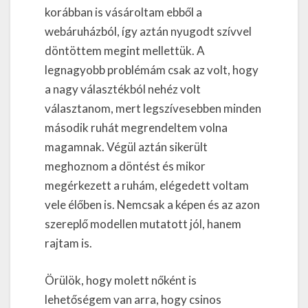
korábban is vásároltam ebből a
webáruházból, így aztán nyugodt szívvel
döntöttem megint mellettük. A
legnagyobb problémám csak az volt, hogy
a nagy választékból nehéz volt
választanom, mert legszívesebben minden
második ruhát megrendeltem volna
magamnak. Végül aztán sikerült
meghoznom a döntést és mikor
megérkezett a ruhám, elégedett voltam
vele élőben is. Nemcsak a képen és az azon
szereplő modellen mutatott jól, hanem
rajtam is.
Örülök, hogy molett nőként is
lehetőségem van arra, hogy csinos