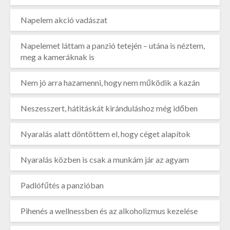
Napelem akció vadászat
Napelemet láttam a panzió tetején – utána is néztem,
meg a kameráknak is
Nem jó arra hazamenni, hogy nem működik a kazán
Neszesszert, hátitáskát kiránduláshoz még időben
Nyaralás alatt döntöttem el, hogy céget alapítok
Nyaralás közben is csak a munkám jár az agyam
Padlófűtés a panzióban
Pihenés a wellnessben és az alkoholizmus kezelése