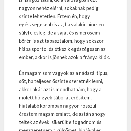
nagyon nehéz elérni, sokaknak pedig
szinte lehetetlen. Értem én, hogy
egészségesebb is az, ha valakin nincsen
súlyfelesleg, de a saját és ismerőseim
bőrén is azt tapasztalom, hogy sokszor
hiába sportol és étkezik egészégesen az
ember, akkor is jönnek azok a fránya kilók.
Én magam sem vagyok az a nádszál típus,
sőt, ha teljesen őszinte szeretnék lenni,
akkor akár azt is mondhatnám, hogy a
molett hölgyek táborát erősítem.
Fiatalabb koromban nagyon rosszul
éreztem magam emiatt, de aztán ahogy
teltek az évek, sikerült elfogadnom és
megszeretnem a külsőmet, hibáival és