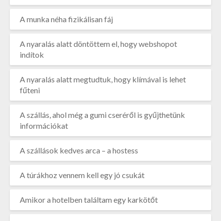
A munka néha fizikálisan fáj
A nyaralás alatt döntöttem el, hogy webshopot
indítok
A nyaralás alatt megtudtuk, hogy klímával is lehet
fűteni
A szállás, ahol még a gumi cseréről is gyűjthetünk
információkat
A szállások kedves arca – a hostess
A túrákhoz vennem kell egy jó csukát
Amikor a hotelben találtam egy karkötőt