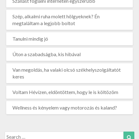
Szállást foglalni interneten egyszerűbb
Szép, alkalmi ruha molett hölgyeknek? Én
megtaláltam a legjobb boltot
Tanulni mindig jó
Úton a szabadságba, kis hibával
Van megoldás, ha valaki olcsó székhelyszolgáltatót
keres
Voltam Hévízen, eldöntöttem, hogy le is költözöm
Wellness és kényelem vagy motorozás és kaland?
Search
Sea