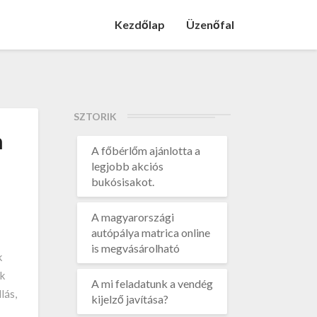
Kezdőlap
Üzenőfal
SZTORIK
m
A főbérlőm ajánlotta a
legjobb akciós
bukósisakot.
A magyarországi
autópálya matrica online
is megvásárolható
k
ek
A mi feladatunk a vendég
lás,
kijelző javítása?