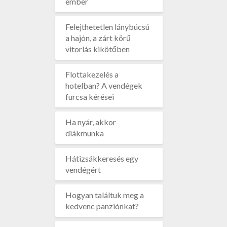
ember
Felejthetetlen lánybúcsú
a hajón, a zárt körű
vitorlás kikötőben
Flottakezelés a
hotelban? A vendégek
furcsa kérései
Ha nyár, akkor
diákmunka
Hátizsákkeresés egy
vendégért
Hogyan találtuk meg a
kedvenc panziónkat?