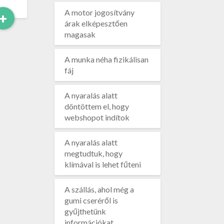
A motor jogosítvány
Read
+
árak elképesztően
More
magasak
A munka néha fizikálisan
fáj
A nyaralás alatt
döntöttem el, hogy
webshopot indítok
A nyaralás alatt
megtudtuk, hogy
klímával is lehet fűteni
A szállás, ahol még a
gumi cseréről is
gyűjthetünk
információkat