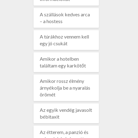
A szállások kedves arca
– a hostess
A túrákhoz vennem kell
egy jó csukát
Amikor a hotelben
találtam egy karkötőt
Amikor rossz élmény
árnyékolja be a nyaralás
örömét
Az egyik vendég javasolt
bébitaxit
Az étterem, a panzió és