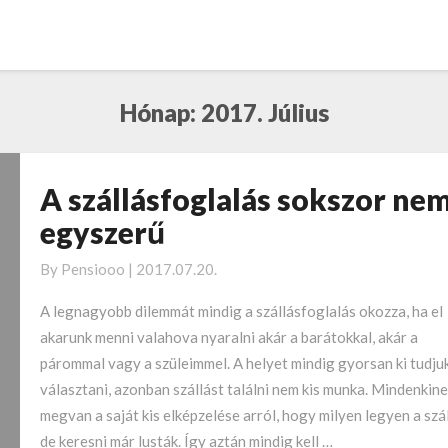
Hónap:
2017. Július
A szállásfoglalás sokszor ne
A
szállásfoglalás
egyszerű
sokszor
nem
By
Pensiooo
|
2017.07.20.
egyszerű
A legnagyobb dilemmát mindig a szállásfoglalás okozza, ha el
akarunk menni valahova nyaralni akár a barátokkal, akár a
párommal vagy a szüleimmel. A helyet mindig gyorsan ki tudju
választani, azonban szállást találni nem kis munka. Mindenkin
megvan a saját kis elképzelése arról, hogy milyen legyen a szál
de keresni már lusták. Így aztán mindig kell …