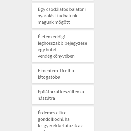
Egy csodálatos balatoni
nyaralást tudhatunk
magunk mögött
Életem eddigi
leghosszabb bejegyzése
egy hotel
vendégkönyvében
Elmentem Tirolba
látogatóba
Epilátorral készültem a
nászútra
Érdemes előre
gondolkodni, ha
kisgyerekkel utazik az