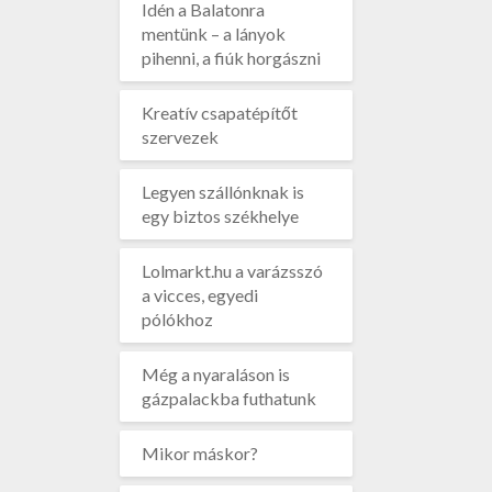
Idén a Balatonra
mentünk – a lányok
pihenni, a fiúk horgászni
Kreatív csapatépítőt
szervezek
Legyen szállónknak is
egy biztos székhelye
Lolmarkt.hu a varázsszó
a vicces, egyedi
pólókhoz
Még a nyaraláson is
gázpalackba futhatunk
Mikor máskor?