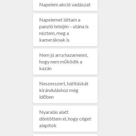
Napelem akció vadászat
Napelemet láttam a
panzió tetején – utána is
néztem, meg a
kameráknak is
Nem jó arra hazamenni,
hogy nem működik a
kazán
Neszesszert, hátitáskát
kiránduláshoz még
időben
Nyaralás alatt
döntöttem el, hogy céget
alapítok