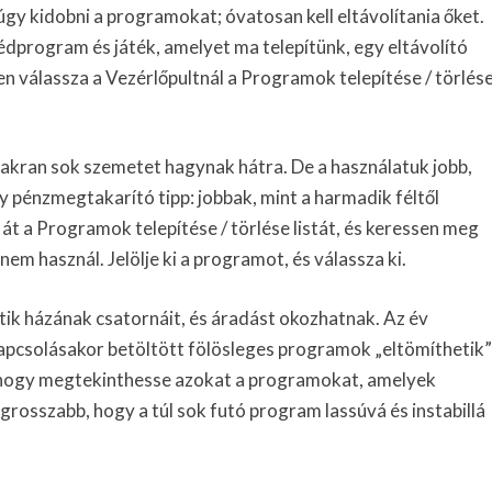
gy kidobni a programokat; óvatosan kell eltávolítania őket.
program és játék, amelyet ma telepítünk, egy eltávolító
 válassza a Vezérlőpultnál a Programok telepítése / törlés
yakran sok szemetet hagynak hátra. De a használatuk jobb,
gy pénzmegtakarító tipp: jobbak, mint a harmadik féltől
át a Programok telepítése / törlése listát, és keressen meg
m használ. Jelölje ki a programot, és válassza ki.
etik házának csatornáit, és áradást okozhatnak. Az év
pcsolásakor betöltött fölösleges programok „eltömíthetik”
, hogy megtekinthesse azokat a programokat, amelyek
grosszabb, hogy a túl sok futó program lassúvá és instabillá