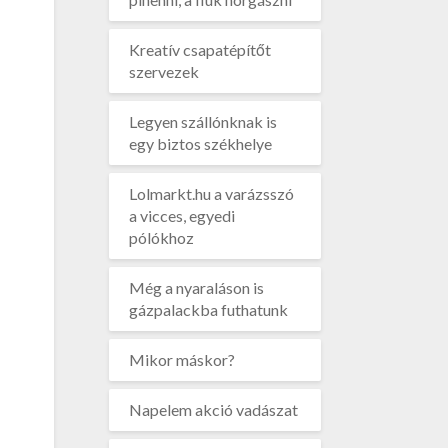
Kreatív csapatépítőt
szervezek
Legyen szállónknak is
egy biztos székhelye
Lolmarkt.hu a varázsszó
a vicces, egyedi
pólókhoz
Még a nyaraláson is
gázpalackba futhatunk
Mikor máskor?
Napelem akció vadászat