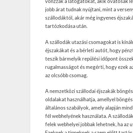
vonzzák a látogatókat, akik óvatosak le
jobb árat tudnak nyújtani, mint a verse
szállodáktól, akár még ingyenes éjszakák
tartózkodása után.
A szállodák utazási csomagokat is kínál
éjszakákat és a bérleti autót, hogy pén
teszik bármelyik repülési időpont össze
rugalmasságot és megérti, hogy ezek az
az olcsóbb csomag.
A nemzetközi szállodai éjszakák böngész
oldalakat használhatja, amellyel böngész
általános szabályok, amely alapján mind
fél webhelyének használata. A szállodák
felek webhelyei jobbak lehetnek, ha az u
Ezeknek a tippeknek a szem előtt tartás