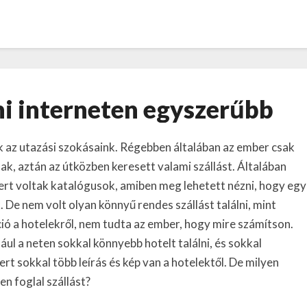
Szállást
lni interneten egyszerűbb
foglalni
interneten
egyszerűbb
az utazási szokásaink. Régebben általában az ember csak
ak, aztán az útközben keresett valami szállást. Általában
 mert voltak katalógusok, amiben meg lehetett nézni, hogy egy
 De nem volt olyan könnyű rendes szállást találni, mint
ió a hotelekről, nem tudta az ember, hogy mire számítson.
l a neten sokkal könnyebb hotelt találni, és sokkal
ert sokkal több leírás és kép van a hotelektől. De milyen
en foglal szállást?