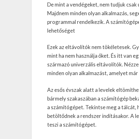
De mint a vendégeket, nem tudjuk csak ú
Majdnem minden olyan alkalmazás, segéd
programmal rendelkezik. A számítógépen
lehetőséget
Ezek az eltávolítók nem tökéletesek. G
mint ha nem használja őket. És itt van e
származó univerzális eltávolítók. Nézze 
minden olyan alkalmazást, amelyet már ne
Az esős évszak alatt a levelek eltömíth
bármely szakaszában a számítógép beka
a számítógépet. Tekintse meg a tálcát
betöltődnek a rendszer indításakor. A le
teszi a számítógépet.