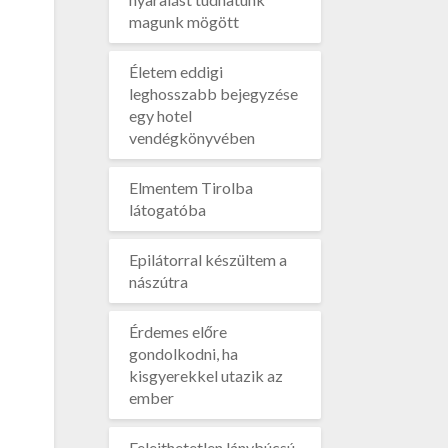
magunk mögött
Életem eddigi
leghosszabb bejegyzése
egy hotel
vendégkönyvében
Elmentem Tirolba
látogatóba
Epilátorral készültem a
nászútra
Érdemes előre
gondolkodni, ha
kisgyerekkel utazik az
ember
Felejthetetlen lánybúcsú