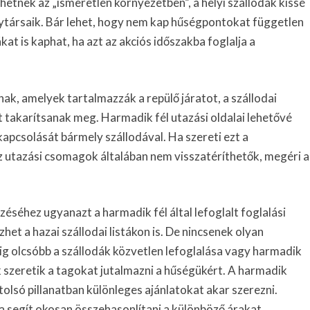
hetnek az „ismeretlen környezetben”, a helyi szállodák kissé
nytársaik. Bár lehet, hogy nem kap hűségpontokat független
at is kaphat, ha azt az akciós időszakba foglalja a
nak, amelyek tartalmazzák a repülő járatot, a szállodai
zt takarítsanak meg. Harmadik fél utazási oldalai lehetővé
kapcsolását bármely szállodával. Ha szereti ezt a
 utazási csomagok általában nem visszatéríthetők, megéri a
éséhez ugyanazt a harmadik fél által lefoglalt foglalási
het a hazai szállodai listákon is. De nincsenek olyan
ig olcsóbb a szállodák közvetlen lefoglalása vagy harmadik
 szeretik a tagokat jutalmazni a hűségükért. A harmadik
tolsó pillanatban különleges ajánlatokat akar szerezni.
a segít okosan összehasonlítani a különböző árakat.