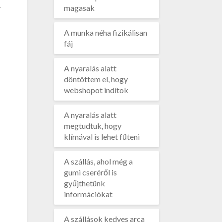
r
magasak
A munka néha fizikálisan
fáj
A nyaralás alatt
döntöttem el, hogy
webshopot indítok
A nyaralás alatt
megtudtuk, hogy
klímával is lehet fűteni
A szállás, ahol még a
gumi cseréről is
gyűjthetünk
információkat
A szállások kedves arca