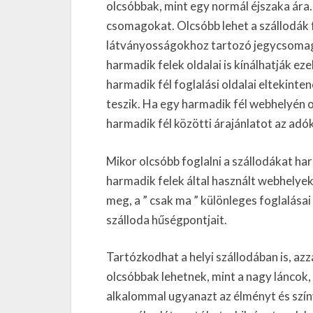
olcsóbbak, mint egy normál éjszaka ára.
csomagokat. Olcsóbb lehet a szállodák fo
látványosságokhoz tartozó jegycsomago
harmadik felek oldalai is kínálhatják ez
harmadik fél foglalási oldalai eltekinte
teszik. Ha egy harmadik fél webhelyén ol
harmadik fél közötti árajánlatot az adó
Mikor olcsóbb foglalni a szállodákat ha
harmadik felek által használt webhelyek
meg, a ” csak ma ” különleges foglalásai
szálloda hűségpontjait.
Tartózkodhat a helyi szállodában is, azz
olcsóbbak lehetnek, mint a nagy láncok
alkalommal ugyanazt az élményt és színv