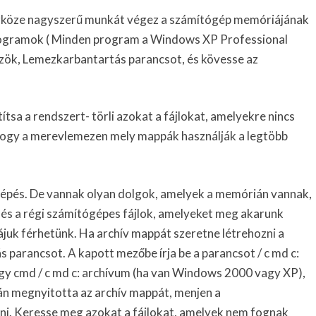
zköze nagyszerű munkát végez a számítógép memóriájának
 Programok ( Minden program a Windows XP Professional
zök, Lemezkarbantartás parancsot, és kövesse az
ítsa a rendszert- törli azokat a fájlokat, amelyekre nincs
 hogy a merevlemezen mely mappák használják a legtöbb
 lépés. De vannak olyan dolgok, amelyek a memórián vannak,
 és a régi számítógépes fájlok, amelyeket meg akarunk
ájuk férhetünk. Ha archív mappát szeretne létrehozni a
s parancsot. A kapott mezőbe írja be a parancsot / c md c:
gy cmd / c md c: archívum (ha van Windows 2000 vagy XP),
tán megnyitotta az archív mappát, menjen a
ni. Keresse meg azokat a fájlokat, amelyek nem fognak