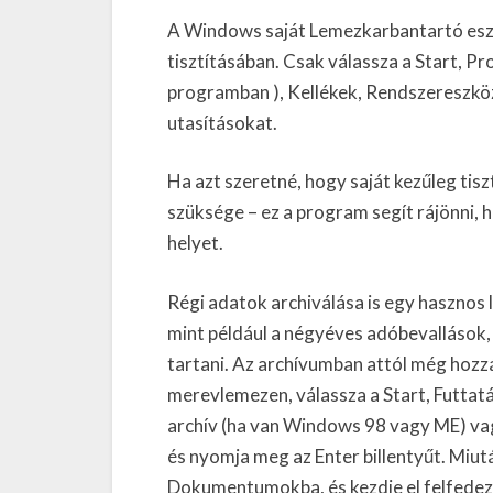
A Windows saját Lemezkarbantartó es
tisztításában. Csak válassza a Start,
programban ), Kellékek, Rendszereszkö
utasításokat.
Ha azt szeretné, hogy saját kezűleg tiszt
szüksége – ez a program segít rájönni,
helyet.
Régi adatok archiválása is egy hasznos
mint például a négyéves adóbevallások,
tartani. Az archívumban attól még hozz
merevlemezen, válassza a Start, Futtatá
archív (ha van Windows 98 vagy ME) va
és nyomja meg az Enter billentyűt. Miu
Dokumentumokba, és kezdje el felfedez