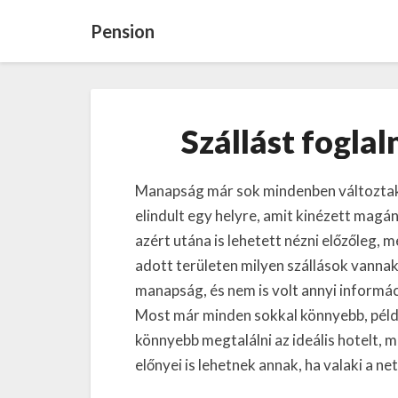
Pension
Szállást fogla
Manapság már sok mindenben változtak 
elindult egy helyre, amit kinézett magán
azért utána is lehetett nézni előzőleg,
adott területen milyen szállások vannak.
manapság, és nem is volt annyi informác
Most már minden sokkal könnyebb, példáu
könnyebb megtalálni az ideális hotelt, m
előnyei is lehetnek annak, ha valaki a net