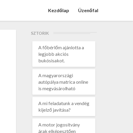
Kezdőlap
Üzenőfal
SZTORIK
A főbérlőm ajánlotta a
legjobb akciós
bukósisakot.
A magyarországi
autópálya matrica online
is megvásárolható
A mi feladatunk a vendég
kijelző javítása?
A motor jogosítvány
árak elképesztően