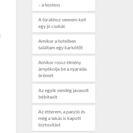
– a hostess
A túrákhoz vennem kell
egy jó csukát
t
Amikor a hotelben
találtam egy karkötőt
Amikor rossz élmény
árnyékolja be a nyaralás
örömét
Az egyik vendég javasolt
bébitaxit
k
Az étterem, a panzió és
még a lakás is kapott
biztosítást