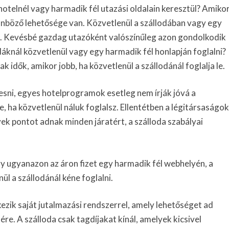
hotelnél vagy harmadik fél utazási oldalain keresztül? Amiko
ülönböző lehetősége van. Közvetlenül a szállodában vagy egy
hat. Kevésbé gazdag utazóként valószínűleg azon gondolkodik
dáknál közvetlenül vagy egy harmadik fél honlapján foglalni?
k idők, amikor jobb, ha közvetlenül a szállodánál foglalja le.
sni, egyes hotelprogramok esetleg nem írják jóvá a
, ha közvetlenül náluk foglalsz. Ellentétben a légitársaságok
ek pontot adnak minden járatért, a szálloda szabályai
agy ugyanazon az áron fizet egy harmadik fél webhelyén, a
 a szállodánál kéne foglalni.
zik saját jutalmazási rendszerrel, amely lehetőséget ad
re. A szálloda csak tagdíjakat kínál, amelyek kicsivel