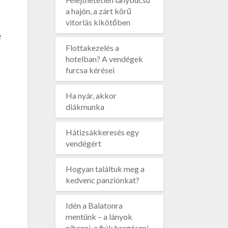
a hajón, a zárt körű
vitorlás kikötőben
e
Flottakezelés a
hotelban? A vendégek
furcsa kérései
Ha nyár, akkor
diákmunka
Hátizsákkeresés egy
vendégért
Hogyan találtuk meg a
kedvenc panziónkat?
Idén a Balatonra
mentünk – a lányok
pihenni, a fiúk horgászni