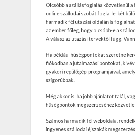
Olcsóbb a szállásfoglalás közvetlenül a 
online szállodai szobát foglal le, két k
harmadik fél utazási oldalán is foglal
az ember főleg, hogy olcsóbb-e a szállo
A válasz az utazási tervektől függ. Vanna
Ha például hűségpontokat szeretne kere
fiókodban a jutalmazási pontokat, kivéve
gyakori repülőgép-programjaival, amely
szigorúbbak.
Még akkor is, ha jobb ajánlatot talál, v
hűségpontok megszerzéséhez közvetlenül
Számos harmadik fél weboldala, rendelke
ingyenes szállodai éjszakák megszerzésé