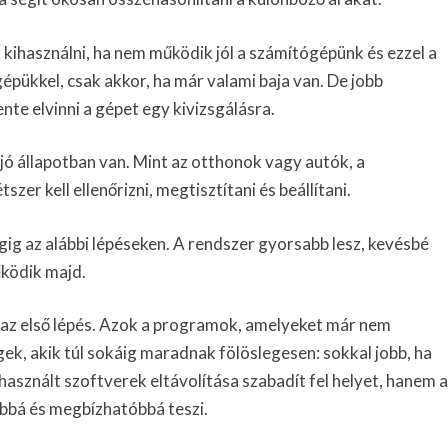
kihasználni, ha nem működik jól a számítógépünk és ezzel a
pükkel, csak akkor, ha már valami baja van. De jobb
ente elvinni a gépet egy kivizsgálásra.
 állapotban van. Mint az otthonok vagy autók, a
er kell ellenőrizni, megtisztítani és beállítani.
gig az alábbi lépéseken. A rendszer gyorsabb lesz, kevésbé
űködik majd.
 az első lépés. Azok a programok, amelyeket már nem
ek, akik túl sokáig maradnak fölöslegesen: sokkal jobb, ha
sznált szoftverek eltávolítása szabadít fel helyet, hanem a
bbá és megbízhatóbbá teszi.