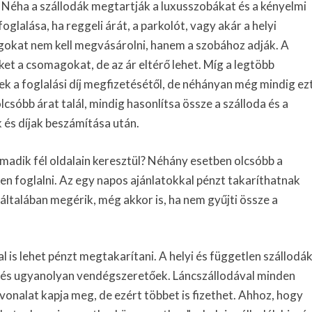
 Néha a szállodák megtartják a luxusszobákat és a kényelmi
glalása, ha reggeli árát, a parkolót, vagy akár a helyi
kat nem kell megvásárolni, hanem a szobához adják. A
eket a csomagokat, de az ár eltérő lehet. Míg a legtöbb
nek a foglalási díj megfizetésétől, de néhányan még mindig ez
csóbb árat talál, mindig hasonlítsa össze a szálloda és a
k és díjak beszámítása után.
rmadik fél oldalain keresztül? Néhány esetben olcsóbb a
en foglalni. Az egy napos ajánlatokkal pénzt takaríthatnak
 általában megérik, még akkor is, ha nem gyűjti össze a
al is lehet pénzt megtakarítani. A helyi és független szállodá
, és ugyanolyan vendégszeretőek. Láncszállodával minden
onalat kapja meg, de ezért többet is fizethet. Ahhoz, hogy