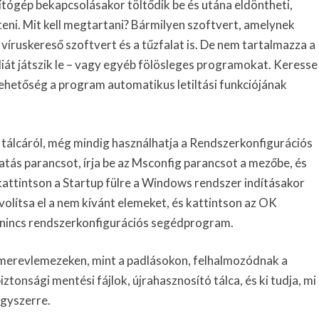
ítógép bekapcsolásakor töltődik be és utána eldöntheti,
ni. Mit kell megtartani? Bármilyen szoftvert, amelynek
a víruskereső szoftvert és a tűzfalat is. De nem tartalmazza a
diát játszik le – vagy egyéb fölösleges programokat. Keresse
hetőség a program automatikus letiltási funkciójának
 tálcáról, még mindig használhatja a Rendszerkonfigurációs
tás parancsot, írja be az Msconfig parancsot a mezőbe, és
kattintson a Startup fülre a Windows rendszer indításakor
volítsa el a nem kívánt elemeket, és kattintson az OK
incs rendszerkonfigurációs segédprogram.
 merevlemezeken, mint a padlásokon, felhalmozódnak a
ztonsági mentési fájlok, újrahasznosító tálca, és ki tudja, mi
egyszerre.