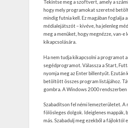
Tekintse meg a szoftvert, amely a szám
hogy mely programokat szeretné betölte
mindig futnia kell. Ez magában foglalja 
médialejátszót – kivéve, ha jelenleg mé
meg a menüket, hogy megnézze, van-e le
kikapcsolására.
Ha nem tudja kikapcsolni a programot a
segédprogramot. Válassza a Start, Futta
nyomja meg az Enter billentyűt. Ezután 
betöltött összes program listájához. Tá
gombra. A Windows 2000 rendszerben n
Szabadítson fel némi lemezterületet. A
fölösleges dolgok. Ideiglenes mappák, bi
más. Szabadulj meg ezekből a fájloktól 