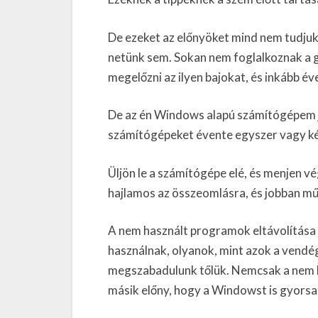
De ezeket az előnyöket mind nem tudjuk 
netünk sem. Sokan nem foglalkoznak a gé
megelőzni az ilyen bajokat, és inkább év
De az én Windows alapú számítógépem jó
számítógépeket évente egyszer vagy kétsz
Üljön le a számítógépe elé, és menjen vé
hajlamos az összeomlásra, és jobban m
A nem használt programok eltávolítása
használnak, olyanok, mint azok a vendég
megszabadulunk tőlük. Nemcsak a nem ha
másik előny, hogy a Windowst is gyorsa