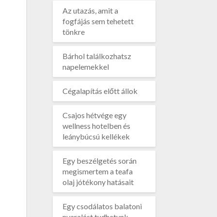
Az utazás, amit a
fogfájás sem tehetett
tönkre
Bárhol találkozhatsz
napelemekkel
Cégalapítás előtt állok
Csajos hétvége egy
wellness hotelben és
leánybúcsú kellékek
Egy beszélgetés során
megismertem a teafa
olaj jótékony hatásait
Egy csodálatos balatoni
nyaralást tudhatunk