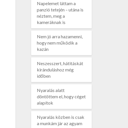
Napelemet láttam a
panzió tetején – utána is
néztem, meg a
kameráknak is
Nem jó arra hazamenni,
hogy nem működik a
kazán
Neszesszert, hátitáskát
kiránduláshoz még
időben
Nyaralás alatt
döntöttem el, hogy céget
alapítok
Nyaralás közben is csak
a munkám jár az agyam